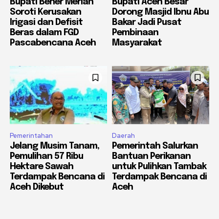
Bupati Bener Meriah
Bupati Aceh Besar
Soroti Kerusakan
Dorong Masjid Ibnu Abu
Irigasi dan Defisit
Bakar Jadi Pusat
Beras dalam FGD
Pembinaan
Pascabencana Aceh
Masyarakat
Pemerintahan
Daerah
Jelang Musim Tanam,
Pemerintah Salurkan
Pemulihan 57 Ribu
Bantuan Perikanan
Hektare Sawah
untuk Pulihkan Tambak
Terdampak Bencana di
Terdampak Bencana di
Aceh Dikebut
Aceh