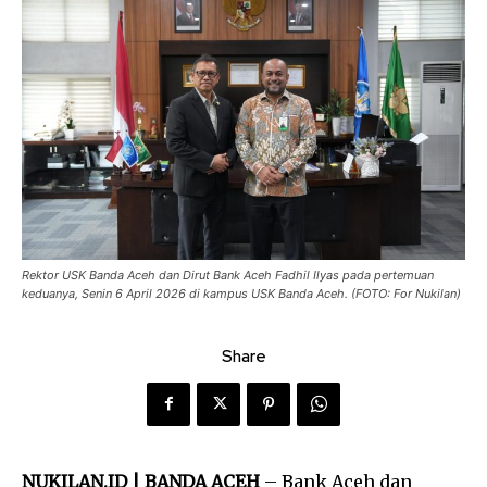
Rektor USK Banda Aceh dan Dirut Bank Aceh Fadhil Ilyas pada pertemuan
keduanya, Senin 6 April 2026 di kampus USK Banda Aceh. (FOTO: For Nukilan)
Share
NUKILAN.ID | BANDA ACEH
– Bank Aceh dan