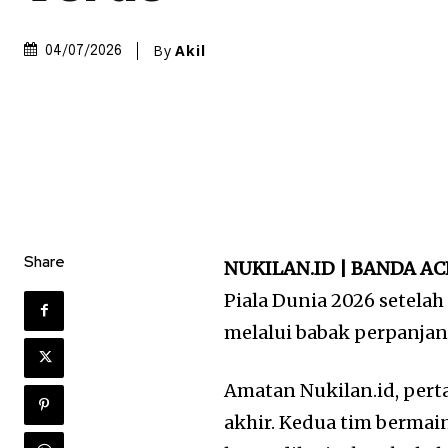
By
Akil
04/07/2026
Share
NUKILAN.ID | BANDA A
Piala Dunia 2026 setela
melalui babak perpanjan
Amatan Nukilan.id, pert
akhir. Kedua tim bermai