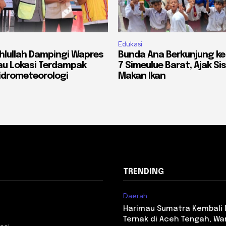
Edukasi
lullah Dampingi Wapres
Bunda Ana Berkunjung ke
jau Lokasi Terdampak
7 Simeulue Barat, Ajak S
idrometeorologi
Makan Ikan
TRENDING
Daerah
i
Harimau Sumatra Kembali
Ternak di Aceh Tengah, Wa