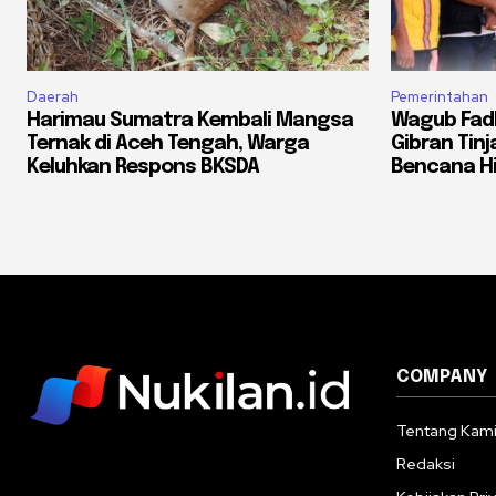
Daerah
Pemerintahan
Harimau Sumatra Kembali Mangsa
Wagub Fadh
Ternak di Aceh Tengah, Warga
Gibran Tin
Keluhkan Respons BKSDA
Bencana H
COMPANY
Tentang Kam
Redaksi