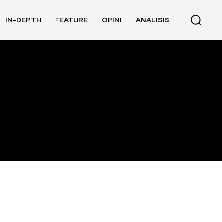
IN-DEPTH
FEATURE
OPINI
ANALISIS