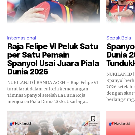
Internasional
Sepak Bola
Raja Felipe VI Peluk Satu
Spanyol
per Satu Pemain
Dunia 2
Spanyol Usai Juara Piala
Tunduk
Dunia 2026
NUKILAN.ID 
Spanyol berha
NUKILAN.ID | BANDA ACEH – Raja Felipe VI
2026 setelah
turut larut dalam euforia kemenangan
dengan skor t
Timnas Spanyol setelah La Furia Roja
berlangsung..
menjuarai Piala Dunia 2026. Usai laga...