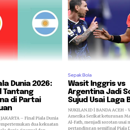
Sepak Bola
iala Dunia 2026:
Wasit Inggris vs
l Tantang
Argentina Jadi S
na di Partai
Sujud Usai Laga 
uan
NUKILAN.ID | BANDA ACEH - Wa
Amerika Serikat keturunan Ma
 JAKARTA – Final Piala Dunia
Al-Fath, menjadi sorotan usa
empertemukan dua kekuatan
pertandingan semifinal Piala 