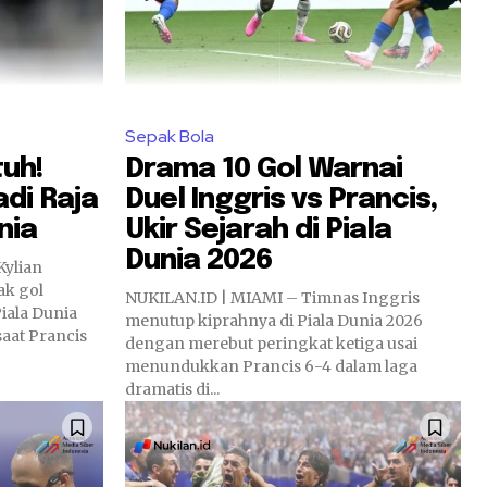
Sepak Bola
uh!
Drama 10 Gol Warnai
di Raja
Duel Inggris vs Prancis,
nia
Ukir Sejarah di Piala
Dunia 2026
ylian
ak gol
NUKILAN.ID | MIAMI – Timnas Inggris
iala Dunia
menutup kiprahnya di Piala Dunia 2026
aat Prancis
dengan merebut peringkat ketiga usai
menundukkan Prancis 6-4 dalam laga
dramatis di...