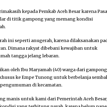
rimakasih kepada Pemkab Aceh Besar karena Pasa
elar di titik gampong yang memang kondisi
ah.
rah ini seperti anugerah, karena dilaksanakan pa
aran. Dimana rakyat dibebani kewajiban untuk
ah tangga jelang lebaran.
aikan oleh Ibu Maryamah (40) warga dari gampon
khusus ke Empe Tunong untuk berbelanja semba
i pengumuman di kecamatan.
ang manis untuk kami dari Pemerintah Aceh Besar
kondisi yang terhitung payah, karena belum pane