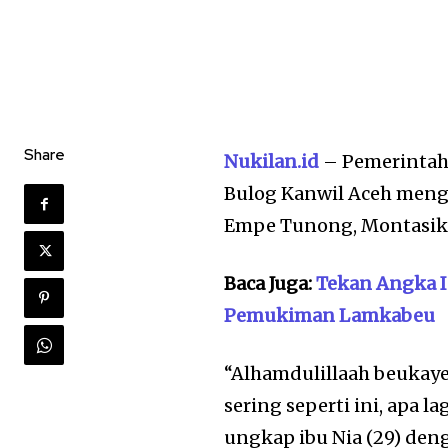
Share
Nukilan.id
– Pemerintah
Bulog Kanwil Aceh mengg
Empe Tunong, Montasik, 
Baca Juga:
Tekan Angka I
Pemukiman Lamkabeu
“Alhamdulillaah beukaye
sering seperti ini, apa l
ungkap ibu Nia (29) de