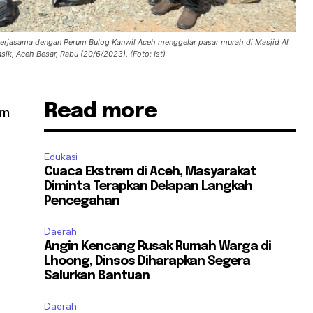
erjasama dengan Perum Bulog Kanwil Aceh menggelar pasar murah di Masjid Al
k, Aceh Besar, Rabu (20/6/2023). (Foto: Ist)
Read more
um
Edukasi
Cuaca Ekstrem di Aceh, Masyarakat
Diminta Terapkan Delapan Langkah
Pencegahan
Daerah
Angin Kencang Rusak Rumah Warga di
Lhoong, Dinsos Diharapkan Segera
Salurkan Bantuan
.
Daerah