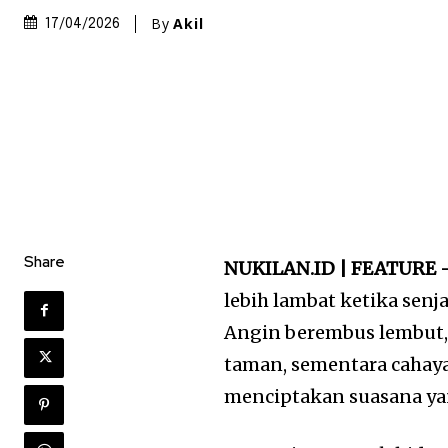
By
Akil
17/04/2026
Share
NUKILAN.ID | FEATURE 
lebih lambat ketika senj
Angin berembus lembut
taman, sementara cahay
menciptakan suasana ya