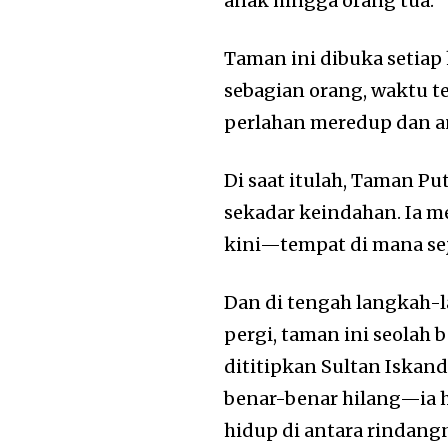
anak hingga orang tua.
Taman ini dibuka setiap 
sebagian orang, waktu te
perlahan meredup dan an
Di saat itulah,
Taman Put
sekadar keindahan. Ia m
kini—tempat di mana sej
Dan di tengah langkah-
pergi, taman ini seolah 
dititipkan
Sultan Iskan
benar-benar hilang—ia 
hidup di antara rindan