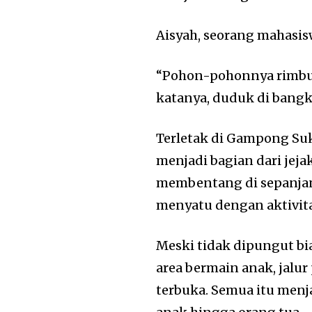
Aisyah, seorang mahasis
“Pohon-pohonnya rimbun,
katanya, duduk di bang
Terletak di Gampong Su
menjadi bagian dari jej
membentang di sepanj
menyatu dengan aktivit
Meski tidak dipungut bia
area bermain anak, jalu
terbuka. Semua itu menj