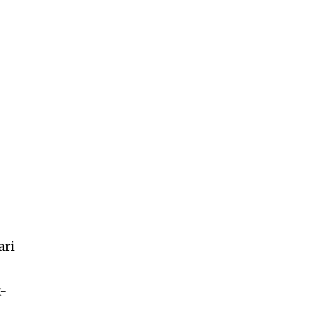
”
ari
k-