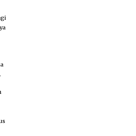
agi
ya
sa
.
n
us