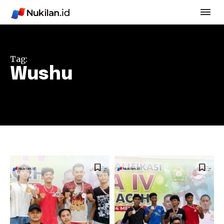
Tag:
Wushu