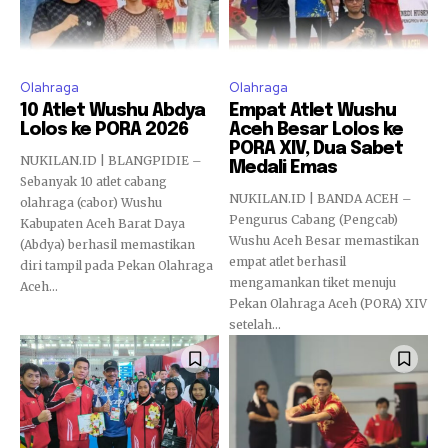
Olahraga
Olahraga
10 Atlet Wushu Abdya
Empat Atlet Wushu
Lolos ke PORA 2026
Aceh Besar Lolos ke
PORA XIV, Dua Sabet
NUKILAN.ID | BLANGPIDIE –
Medali Emas
Sebanyak 10 atlet cabang
NUKILAN.ID | BANDA ACEH –
olahraga (cabor) Wushu
Pengurus Cabang (Pengcab)
Kabupaten Aceh Barat Daya
Wushu Aceh Besar memastikan
(Abdya) berhasil memastikan
empat atlet berhasil
diri tampil pada Pekan Olahraga
mengamankan tiket menuju
Aceh...
Pekan Olahraga Aceh (PORA) XIV
setelah...