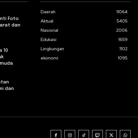
Daerah
11064
nti Foto
Aktual
5405
yarat dan
Nasional
2006
Edukasi
1659
Lingkungan
1102
a 10
uk
ekonomi
1095
emuda
ntan
mi dan