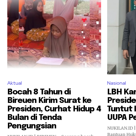
Aktual
Nasional
Bocah 8 Tahun di
LBH Ka
Bireuen Kirim Surat ke
Presid
Presiden, Curhat Hidup 4
Tuntut
Bulan di Tenda
UUPA P
Pengungsian
NUKILAN.ID 
Bantuan Huku