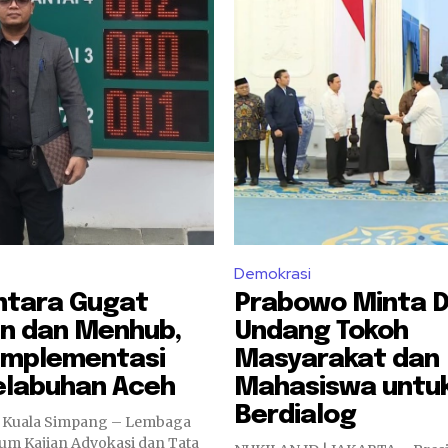
Demokrasi
ntara Gugat
Prabowo Minta 
en dan Menhub,
Undang Tokoh
 Implementasi
Masyarakat dan
elabuhan Aceh
Mahasiswa untu
Berdialog
| Kuala Simpang – Lembaga
m Kajian Advokasi dan Tata