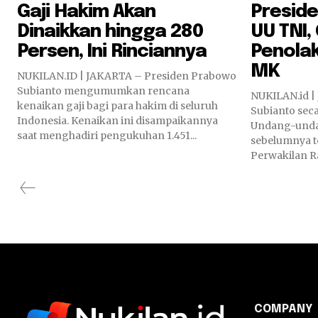
Gaji Hakim Akan
Presid
Dinaikkan hingga 280
UU TNI
Persen, Ini Rinciannya
Penola
MK
NUKILAN.ID | JAKARTA – Presiden Prabowo
Subianto mengumumkan rencana
NUKILAN.id |
kenaikan gaji bagi para hakim di seluruh
Subianto sec
Indonesia. Kenaikan ini disampaikannya
Undang-unda
saat menghadiri pengukuhan 1.451...
sebelumnya t
Perwakilan Ra
COMPANY