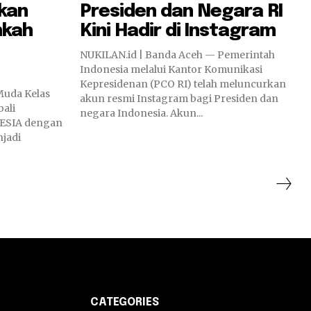
kan
Presiden dan Negara RI
nkah
Kini Hadir di Instagram
NUKILAN.id | Banda Aceh — Pemerintah
Indonesia melalui Kantor Komunikasi
Kepresidenan (PCO RI) telah meluncurkan
akun resmi Instagram bagi Presiden dan
bali
negara Indonesia. Akun...
NESIA dengan
jadi
CATEGORIES