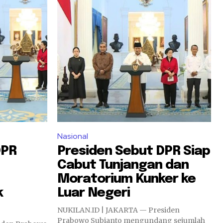
Nasional
DPR
Presiden Sebut DPR Siap
Cabut Tunjangan dan
Moratorium Kunker ke
k
Luar Negeri
NUKILAN.ID | JAKARTA — Presiden
Prabowo Subianto mengundang sejumlah