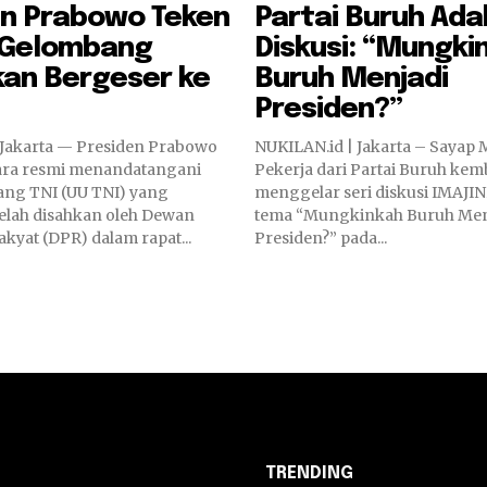
en Prabowo Teken
Partai Buruh Ada
, Gelombang
Diskusi: “Mungki
kan Bergeser ke
Buruh Menjadi
Presiden?”
 Jakarta — Presiden Prabowo
NUKILAN.id | Jakarta – Sayap Muda Kelas
ara resmi menandatangani
Pekerja dari Partai Buruh kem
ng TNI (UU TNI) yang
menggelar seri diskusi IMAJI
elah disahkan oleh Dewan
tema “Mungkinkah Buruh Men
kyat (DPR) dalam rapat...
Presiden?” pada...
TRENDING