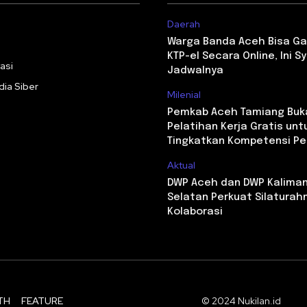
Daerah
i
Warga Banda Aceh Bisa Ga
KTP-el Secara Online, Ini S
asi
Jadwalnya
ia Siber
Milenial
Pemkab Aceh Tamiang Buk
Pelatihan Kerja Gratis unt
Tingkatkan Kompetensi P
Aktual
DWP Aceh dan DWP Kalima
Selatan Perkuat Silaturah
Kolaborasi
TH
FEATURE
© 2024 Nukilan.id