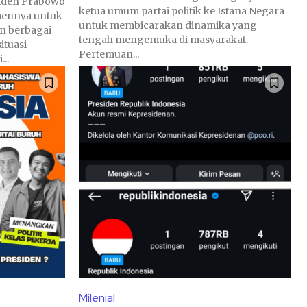
iden Prabowo
ketua umum partai politik ke Istana Negara
mennya untuk
untuk membicarakan dinamika yang
n berbagai
tengah mengemuka di masyarakat.
ituasi
Pertemuan...
..
Milenial