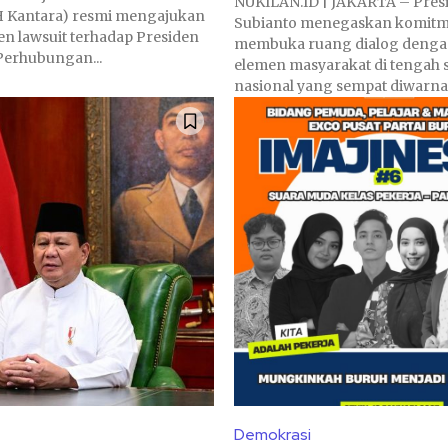
NUKILAN.ID | JAKARTA – Pres
H Kantara) resmi mengajukan
Subianto menegaskan komit
en lawsuit terhadap Presiden
membuka ruang dialog denga
Perhubungan...
elemen masyarakat di tengah s
nasional yang sempat diwarnai.
Demokrasi