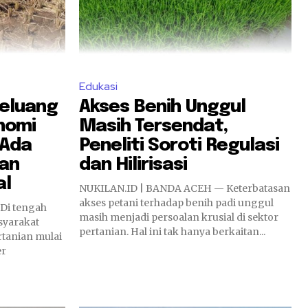
Edukasi
peluang
Akses Benih Unggul
nomi
Masih Tersendat,
 Ada
Peneliti Soroti Regulasi
dan
dan Hilirisasi
al
NUKILAN.ID | BANDA ACEH — Keterbatasan
akses petani terhadap benih padi unggul
Di tengah
masih menjadi persoalan krusial di sektor
syarakat
pertanian. Hal ini tak hanya berkaitan...
rtanian mulai
er