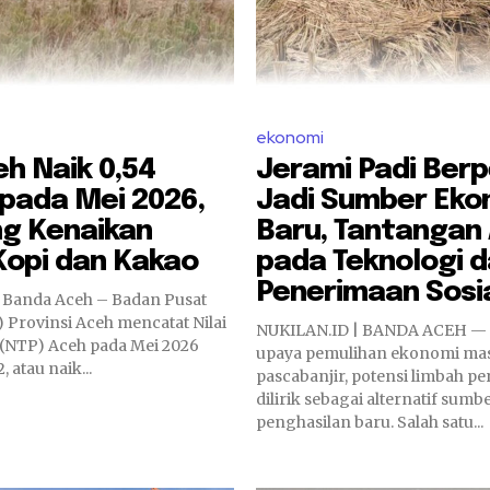
ekonomi
h Naik 0,54
Jerami Padi Ber
pada Mei 2026,
Jadi Sumber Eko
ng Kenaikan
Baru, Tantangan
Kopi dan Kakao
pada Teknologi 
Penerimaan Sosi
 Banda Aceh – Badan Pusat
S) Provinsi Aceh mencatat Nilai
NUKILAN.ID | BANDA ACEH — 
 (NTP) Aceh pada Mei 2026
upaya pemulihan ekonomi ma
, atau naik...
pascabanjir, potensi limbah pe
dilirik sebagai alternatif sumb
penghasilan baru. Salah satu...