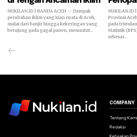
di Tengah Ancaman Iklim
Penopa
NUKILAN.ID | BANDA ACEH — Dampak
NUKILAN.ID 
perubahan iklim yang kian nyata di Aceh,
Provinsi Ace
mulai dari banjir hingga kekeringan yang
pada triwulan
berujung pada gagal panen, menuntut...
Statistik (B
sebesar...
COMPANY
Tentang Kam
Redaksi
Kebijakan Priv