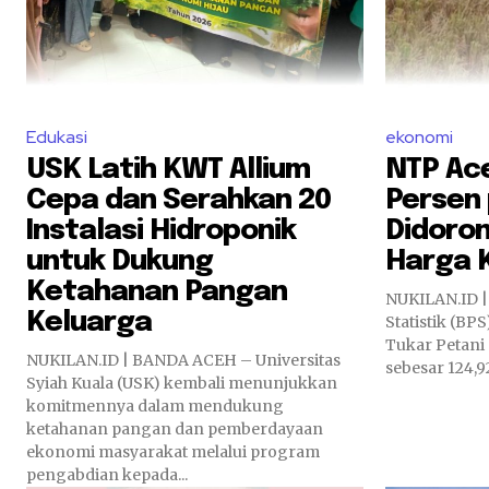
Edukasi
ekonomi
USK Latih KWT Allium
NTP Ace
Cepa dan Serahkan 20
Persen 
Instalasi Hidroponik
Didoro
untuk Dukung
Harga 
Ketahanan Pangan
NUKILAN.ID |
Keluarga
Statistik (BP
Tukar Petani
NUKILAN.ID | BANDA ACEH – Universitas
sebesar 124,92
Syiah Kuala (USK) kembali menunjukkan
komitmennya dalam mendukung
ketahanan pangan dan pemberdayaan
ekonomi masyarakat melalui program
pengabdian kepada...