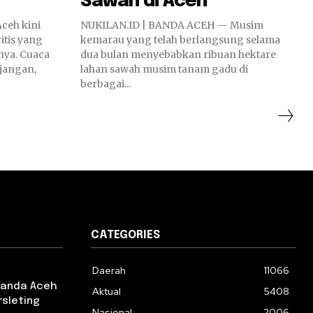
Sawah di Aceh
ceh kini
NUKILAN.ID | BANDA ACEH — Musim
itis yang
kemarau yang telah berlangsung selama
ya. Cuaca
dua bulan menyebabkan ribuan hektare
jangan,
lahan sawah musim tanam gadu di
berbagai...
CATEGORIES
Daerah
11066
 Banda Aceh
Aktual
5408
rsleting
Nasional
2006