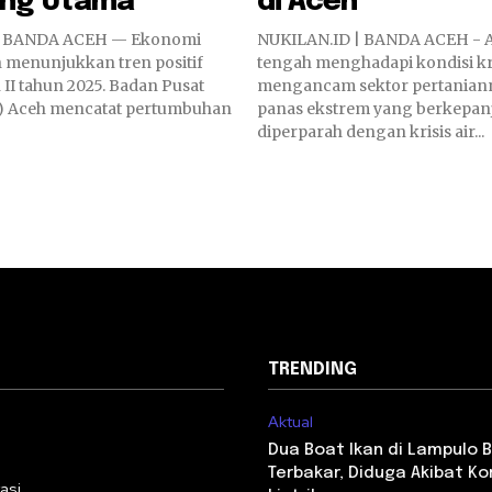
ng Utama
di Aceh
| BANDA ACEH — Ekonomi
NUKILAN.ID | BANDA ACEH - A
h menunjukkan tren positif
tengah menghadapi kondisi kr
 II tahun 2025. Badan Pusat
mengancam sektor pertaniann
PS) Aceh mencatat pertumbuhan
panas ekstrem yang berkepan
diperparah dengan krisis air...
TRENDING
Aktual
i
Dua Boat Ikan di Lampulo
Terbakar, Diduga Akibat Ko
asi