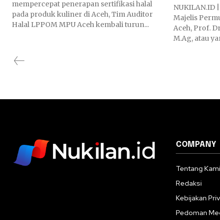
mempercepat penerapan sertifikasi halal
NUKILAN.ID | BAND
pada produk kuliner di Aceh, Tim Auditor
Majelis Perm
Halal LPPOM MPU Aceh kembali turun...
Aceh, Prof. D
M.Ag, atau ya
COMPANY
Tentang Kam
Redaksi
Kebijakan Priv
Pedoman Med