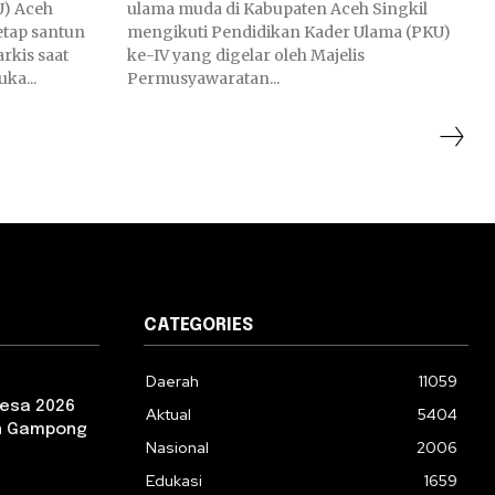
) Aceh
ulama muda di Kabupaten Aceh Singkil
etap santun
mengikuti Pendidikan Kader Ulama (PKU)
rkis saat
ke-IV yang digelar oleh Majelis
ka...
Permusyawaratan...
CATEGORIES
Daerah
11059
esa 2026
Aktual
5404
an Gampong
Nasional
2006
Edukasi
1659