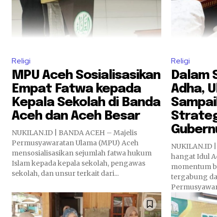
Religi
Religi
MPU Aceh Sosialisasikan
Dalam S
Empat Fatwa kepada
Adha, 
Kepala Sekolah di Banda
Sampai
Aceh dan Aceh Besar
Strate
Gubern
NUKILAN.ID | BANDA ACEH – Majelis
Permusyawaratan Ulama (MPU) Aceh
NUKILAN.ID 
mensosialisasikan sejumlah fatwa hukum
hangat Idul A
Islam kepada kepala sekolah, pengawas
momentum ba
sekolah, dan unsur terkait dari...
tergabung da
Permusyawara