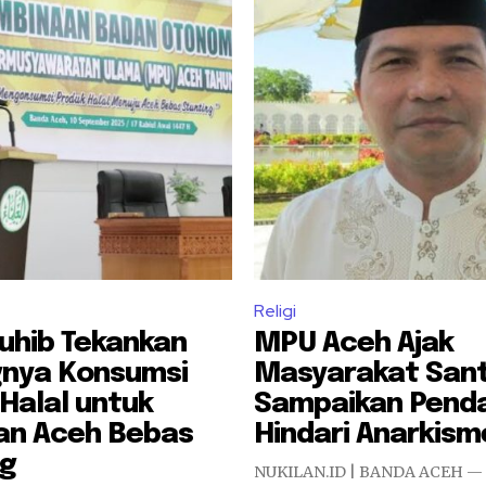
Religi
uhib Tekankan
MPU Aceh Ajak
gnya Konsumsi
Masyarakat San
Halal untuk
Sampaikan Pend
an Aceh Bebas
Hindari Anarkism
ng
NUKILAN.ID | BANDA ACEH — 