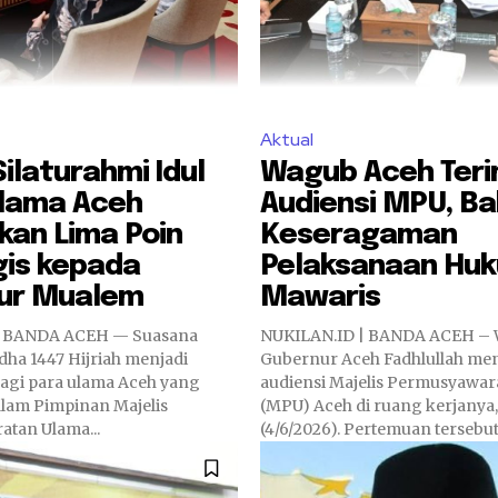
Aktual
ilaturahmi Idul
Wagub Aceh Ter
Ulama Aceh
Audiensi MPU, B
kan Lima Poin
Keseragaman
gis kepada
Pelaksanaan Hu
ur Mualem
Mawaris
| BANDA ACEH — Suasana
NUKILAN.ID | BANDA ACEH – 
dha 1447 Hijriah menjadi
Gubernur Aceh Fadhlullah me
gi para ulama Aceh yang
audiensi Majelis Permusyawar
lam Pimpinan Majelis
(MPU) Aceh di ruang kerjanya
tan Ulama...
(4/6/2026). Pertemuan tersebu