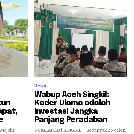
Religi
Wabup Aceh Singkil:
tun
Kader Ulama adalah
apat,
Investasi Jangka
e
Panjang Peradaban
Majelis
NUKILAN.ID | SINGKIL – Sebanyak 26 calon