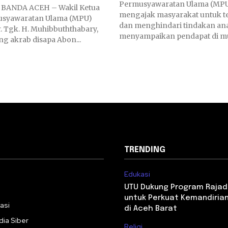
Permusyawaratan Ulama (MPU
A ACEH – Wakil Ketua
mengajak masyarakat untuk t
usyawaratan Ulama (MPU)
dan menghindari tindakan ana
r. Tgk. H. Muhibbuththabary,
menyampaikan pendapat di mu
ng akrab disapa Abon...
TRENDING
Edukasi
i
UTU Dukung Program Rajad
untuk Perkuat Kemandiri
asi
di Aceh Barat
ia Siber
Religi