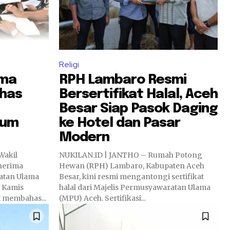
Religi
ima
RPH Lambaro Resmi
ahas
Bersertifikat Halal, Aceh
Besar Siap Pasok Daging
kum
ke Hotel dan Pasar
Modern
Wakil
NUKILAN.ID | JANTHO – Rumah Potong
nerima
Hewan (RPH) Lambaro, Kabupaten Aceh
atan Ulama
Besar, kini resmi mengantongi sertifikat
, Kamis
halal dari Majelis Permusyawaratan Ulama
t membahas...
(MPU) Aceh. Sertifikasi...