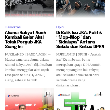
Demokrasi
Opini
Aliansi Rakyat Aceh
Di Balik Isu JKA: Politik
Kembali Gelar Aksi
“Mop-Mop” dan
Tolak Pergub JKA
“Sidalupa” Antara
Siang Ini
Sekda dan Ketua DPRA
NUKILAN.ID | BANDA ACEH —
NUKILAN.ID | OPINI - Apakah
Massa yang tergabung dalam
isu JKA ini benar-benar
Aliansi Rakyat Aceh dijadwalkan
merupakan upaya DPRA untuk
kembali menggelar aksi unjuk
memperjuangkan hak rakyat,
rasa pada Senin (11/5/2026)
atau sekadar babak baru dari
siang, sebagai bentuk...
sebuah drama yang
diskenariokan...