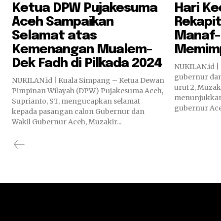
Ketua DPW Pujakesuma
Hari K
Aceh Sampaikan
Rekapit
Selamat atas
Manaf-
Kemenangan Mualem-
Memimp
Dek Fadh di Pilkada 2024
NUKILAN.id |
gubernur da
NUKILAN.id | Kuala Simpang – Ketua Dewan
urut 2, Muzak
Pimpinan Wilayah (DPW) Pujakesuma Aceh,
menunjukkan
Suprianto, ST, mengucapkan selamat
gubernur Aceh
kepada pasangan calon Gubernur dan
Wakil Gubernur Aceh, Muzakir...