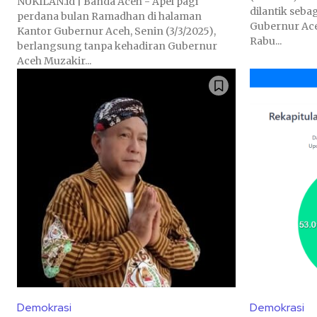
NUKILAN.id | Banda Aceh - Apel pagi
dilantik seba
perdana bulan Ramadhan di halaman
Gubernur Ace
Kantor Gubernur Aceh, Senin (3/3/2025),
Rabu...
berlangsung tanpa kehadiran Gubernur
Aceh Muzakir...
Demokrasi
Demokrasi