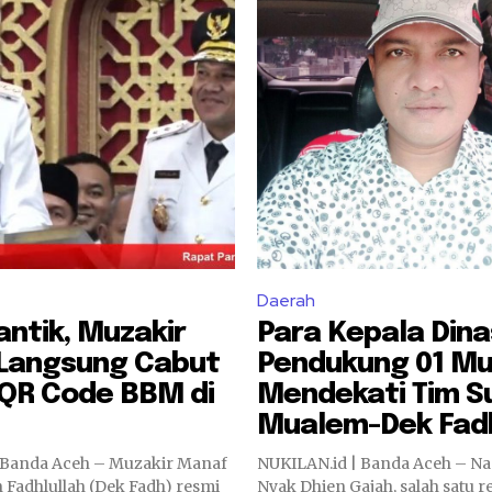
Daerah
lantik, Muzakir
Para Kepala Dina
Langsung Cabut
Pendukung 01 Mu
 QR Code BBM di
Mendekati Tim S
Mualem-Dek Fad
 Banda Aceh – Muzakir Manaf
NUKILAN.id | Banda Aceh – Nas
 Fadhlullah (Dek Fadh) resmi
Nyak Dhien Gajah, salah satu 