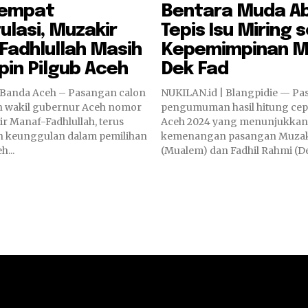
eempat
Bentara Muda A
ulasi, Muzakir
Tepis Isu Miring s
Fadhlullah Masih
Kepemimpinan M
in Pilgub Aceh
Dek Fad
 Banda Aceh – Pasangan calon
NUKILAN.id | Blangpidie — Pa
n wakil gubernur Aceh nomor
pengumuman hasil hitung cepa
ir Manaf-Fadhlullah, terus
Aceh 2024 yang menunjukkan
 keunggulan dalam pemilihan
kemenangan pasangan Muzak
...
(Mualem) dan Fadhil Rahmi (Dek