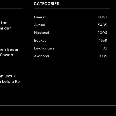
CATEGORIES
Daerah
11063
ntan
Aktual
5405
mi dan
Nasional
2006
Edukasi
1659
Lingkungan
1102
ceh Besar,
k Sawah
ekonomi
1095
an untuk
 kelola Rp