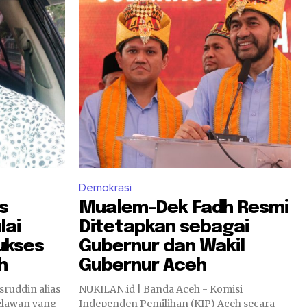
Demokrasi
s
Mualem-Dek Fadh Resmi
lai
Ditetapkan sebagai
ukses
Gubernur dan Wakil
h
Gubernur Aceh
ruddin alias
NUKILAN.id | Banda Aceh - Komisi
relawan yang
Independen Pemilihan (KIP) Aceh secara