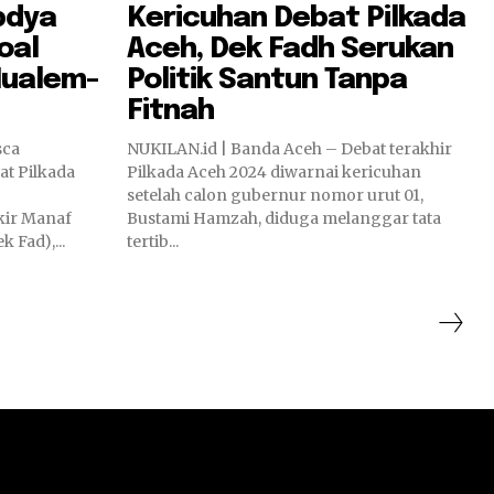
bdya
Kericuhan Debat Pilkada
oal
Aceh, Dek Fadh Serukan
ualem-
Politik Santun Tanpa
Fitnah
sca
NUKILAN.id | Banda Aceh – Debat terakhir
t Pilkada
Pilkada Aceh 2024 diwarnai kericuhan
setelah calon gubernur nomor urut 01,
ir Manaf
Bustami Hamzah, diduga melanggar tata
 Fad),...
tertib...