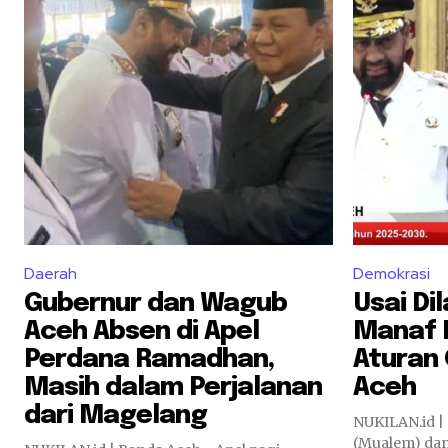
Daerah
Demokrasi
Gubernur dan Wagub
Usai Di
Aceh Absen di Apel
Manaf 
Perdana Ramadhan,
Aturan
Masih dalam Perjalanan
Aceh
dari Magelang
NUKILAN.id |
(Mualem) dan