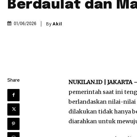
Berdaulat dan M
By
Akil
01/06/2026
Share
NUKILAN.ID | JAKARTA 
pemerintah saat ini ten
berlandaskan nilai-nil
dilakukan tidak hanya b
diarahkan untuk mewujud