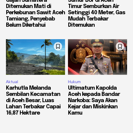
Gajah Sumatera
Sumur Bor di Aceh
Ditemukan Mati di
Timur Semburkan Air
Perkebunan Sawit Aceh
Setinggi 40 Meter, Gas
Tamiang, Penyebab
Mudah Terbakar
Belum Diketahui
Ditemukan
Aktual
Hukum
Karhutla Melanda
Ultimatum Kapolda
Sembilan Kecamatan
Aceh kepada Bandar
di Aceh Besar, Luas
Narkoba: Saya Akan
Lahan Terbakar Capai
Kejar dan Miskinkan
16,87 Hektare
Kamu