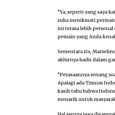
“Ya, seperti yang saya k
suka menikmati permaina
ini terasa lebih person
pemain yang Anda kenal
Sementara itu, Marseli
akhirnya hadir dalam ga
“Perasaannya senang soal
Apalagi ada Timnas Indon
kasih tahu bahwa Indones
menarik untuk masyaraka
Hal serupa juga disampa