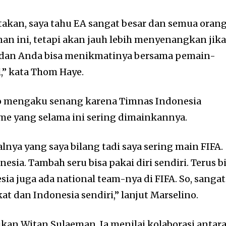
atakan, saya tahu EA sangat besar dan semua oran
n ini, tetapi akan jauh lebih menyenangkan jik
al dan Anda bisa menikmatinya bersama pemain-
,” kata Thom Haye.
no mengaku senang karena Timnas Indonesia
me yang selama ini sering dimainkannya.
nya yang saya bilang tadi saya sering main FIFA.
esia. Tambah seru bisa pakai diri sendiri. Terus b
ia juga ada national team-nya di FIFA. So, sangat
t dan Indonesia sendiri,” lanjut Marselino.
ikan Witan Sulaeman. Ia menilai kolaborasi antar