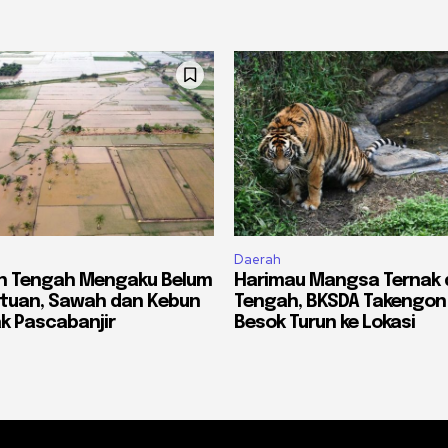
Daerah
eh Tengah Mengaku Belum
Harimau Mangsa Ternak 
ntuan, Sawah dan Kebun
Tengah, BKSDA Takengon
k Pascabanjir
Besok Turun ke Lokasi