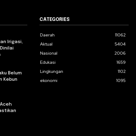
CATEGORIES
Daerah
11062
n Irigasi,
Aktual
5404
Dinilai
Nasional
2006
n
Edukasi
1659
Lingkungan
1102
aku Belum
n Kebun
ekonomi
1095
 Aceh
astikan