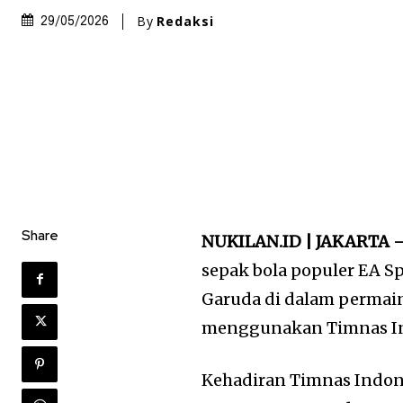
By
Redaksi
29/05/2026
Share
NUKILAN.ID | JAKARTA 
sepak bola populer EA S
Garuda di dalam permain
menggunakan Timnas In
Kehadiran Timnas Indones