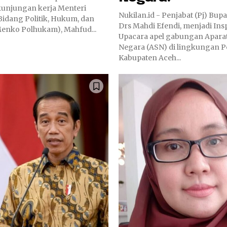
unjungan kerja Menteri
Nukilan.id - Penjabat (Pj) Bupa
Bidang Politik, Hukum, dan
Drs Mahdi Efendi, menjadi Ins
nko Polhukam), Mahfud...
Upacara apel gabungan Aparat
Negara (ASN) di lingkungan 
Kabupaten Aceh...