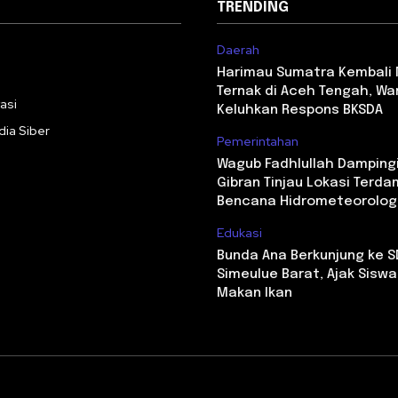
TRENDING
Daerah
i
Harimau Sumatra Kembali
Ternak di Aceh Tengah, Wa
asi
Keluhkan Respons BKSDA
ia Siber
Pemerintahan
Wagub Fadhlullah Damping
Gibran Tinjau Lokasi Terd
Bencana Hidrometeorolog
Edukasi
Bunda Ana Berkunjung ke S
Simeulue Barat, Ajak Sisw
Makan Ikan