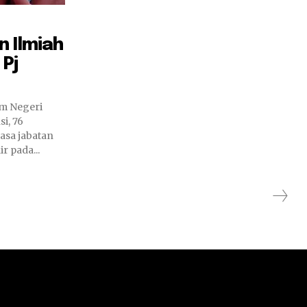
n Ilmiah
Pj
am Negeri
i, 76
asa jabatan
r pada...