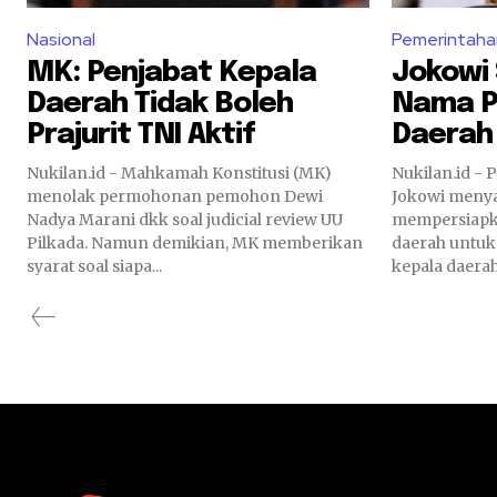
Nasional
Pemerintaha
MK: Penjabat Kepala
Jokowi
Daerah Tidak Boleh
Nama P
Prajurit TNI Aktif
Daerah
Nukilan.id - Mahkamah Konstitusi (MK)
Nukilan.id - 
menolak permohonan pemohon Dewi
Jokowi meny
Nadya Marani dkk soal judicial review UU
mempersiapk
Pilkada. Namun demikian, MK memberikan
daerah untuk
syarat soal siapa...
kepala daerah