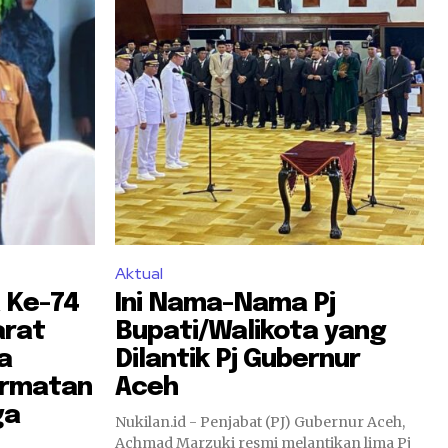
Aktual
 Ke-74
Ini Nama-Nama Pj
arat
Bupati/Walikota yang
a
Dilantik Pj Gubernur
ormatan
Aceh
ga
Nukilan.id - Penjabat (PJ) Gubernur Aceh,
Achmad Marzuki resmi melantikan lima Pj