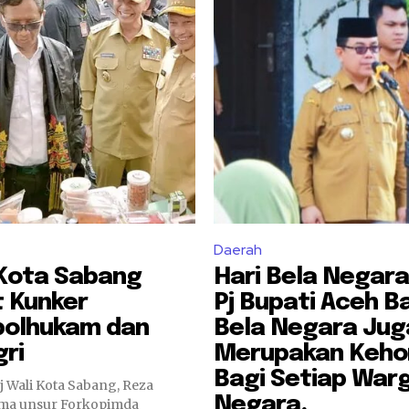
Daerah
 Kota Sabang
Hari Bela Negara
 Kunker
Pj Bupati Aceh B
olhukam dan
Bela Negara Jug
ri
Merupakan Keh
Bagi Setiap War
Pj Wali Kota Sabang, Reza
Negara.
ama unsur Forkopimda