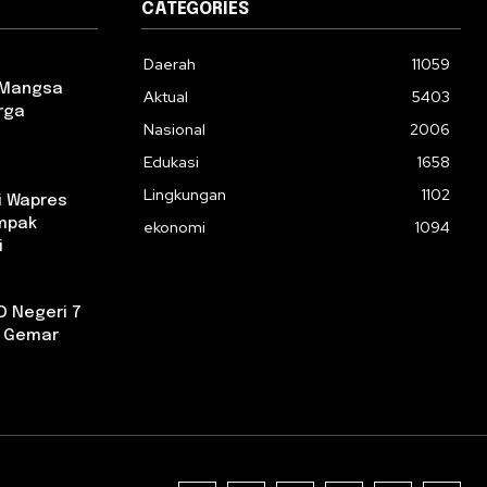
CATEGORIES
Daerah
11059
 Mangsa
Aktual
5403
rga
Nasional
2006
Edukasi
1658
Lingkungan
1102
i Wapres
ampak
ekonomi
1094
i
D Negeri 7
a Gemar