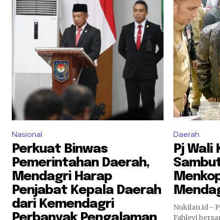
Nasional
Daerah
Perkuat Binwas
Pj Wali
Pemerintahan Daerah,
Sambut
Mendagri Harap
Menkop
Penjabat Kepala Daerah
Mendag
dari Kemendagri
Nukilan.id - 
Perbanyak Pengalaman
Fahlevi bers