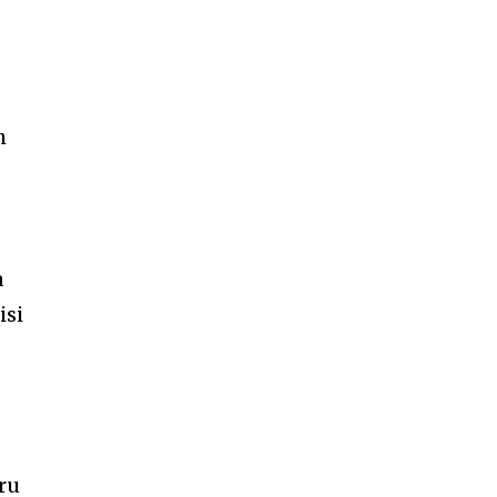
h
a
isi
ru