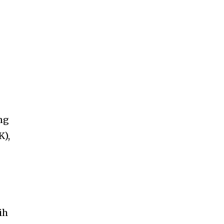
ang
K),
ih