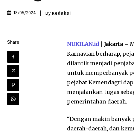
By
Redaksi
18/05/2024
Share
NUKILAN.id
| Jakarta
– M
Karnavian berharap, pe
dilantik menjadi penjab
untuk memperbanyak pen
pejabat Kemendagri dapa
menjalankan tugas seba
pemerintahan daerah.
“Dengan makin banyak 
daerah-daerah, dan kemu