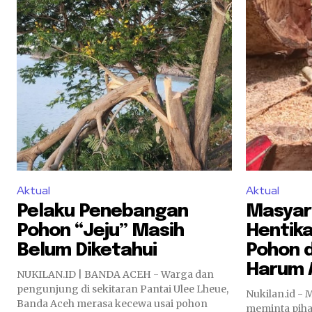
Aktual
Aktual
Pelaku Penebangan
Masyara
Pohon “Jeju” Masih
Hentik
Belum Diketahui
Pohon 
Harum 
NUKILAN.ID | BANDA ACEH - Warga dan
pengunjung di sekitaran Pantai Ulee Lheue,
Nukilan.id -
Banda Aceh merasa kecewa usai pohon
meminta piha