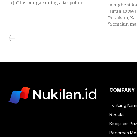
"jeju" berbunga kuning alias pohon...
menghentika
Hutan Lawe 
Pekhison, Ka
"Semakin mar
COMPANY
Tentang Kam
Redaksi
Kebijakan Priv
Pedoman Med