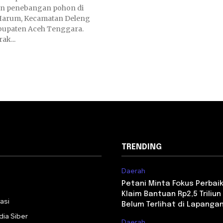
n penebangan pohon di
Harum, Kecamatan Deleng
bupaten Aceh Tenggara.
ak...
TRENDING
Daerah
i
Petani Minta Fokus Perbaika
Klaim Bantuan Rp2,5 Triliun 
asi
Belum Terlihat di Lapanga
ia Siber
Daerah