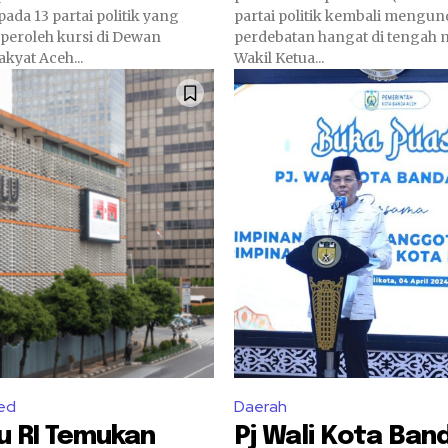
da 13 partai politik yang
partai politik kembali mengu
peroleh kursi di Dewan
perdebatan hangat di tengah 
kyat Aceh...
Wakil Ketua...
ed
Daerah
u RI Temukan
Pj Wali Kota Ban