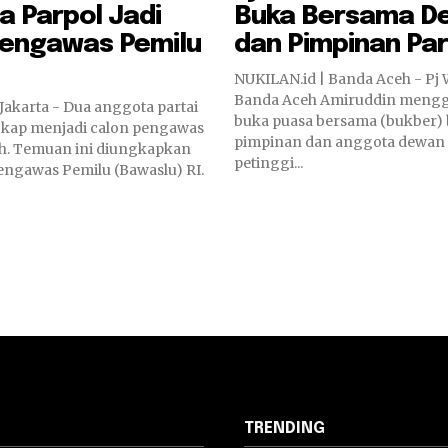
 Parpol Jadi
Buka Bersama D
Pengawas Pemilu
dan Pimpinan Par
NUKILAN.id | Banda Aceh - Pj 
Banda Aceh Amiruddin mengg
Jakarta - Dua anggota partai
buka puasa bersama (bukber)
ngkap menjadi calon pengawas
pimpinan dan anggota dewan 
eh. Temuan ini diungkapkan
petinggi...
engawas Pemilu (Bawaslu) RI.
TRENDING