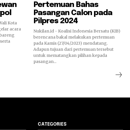
ewan
Pertemuan Bahas
pol
Pasangan Calon pada
Pilpres 2024
Wali Kota
elar acara
Nukilan.id - Koalisi Indonesia Bersatu (KIB)
 bareng
berencana bakal melakukan pertemuan
serta
pada Kamis (27/04/2023) mendatang.
Adapun tujuan dari pertemuan tersebut
untuk mematangkan pilihan kepada
pasangan...
CATEGORIES