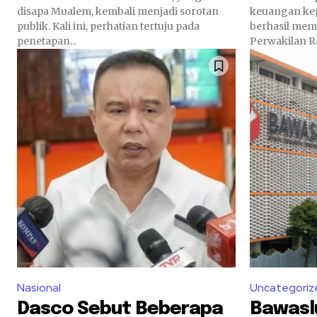
disapa Mualem, kembali menjadi sorotan
keuangan kepa
publik. Kali ini, perhatian tertuju pada
berhasil mem
penetapan...
Perwakilan Ra
Nasional
Uncategoriz
Dasco Sebut Beberapa
Bawasl