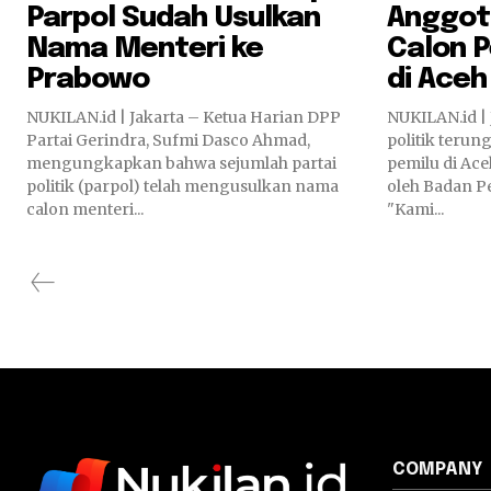
Parpol Sudah Usulkan
Anggota
Nama Menteri ke
Calon 
Prabowo
di Aceh
NUKILAN.id | Jakarta – Ketua Harian DPP
NUKILAN.id | 
Partai Gerindra, Sufmi Dasco Ahmad,
politik teru
mengungkapkan bahwa sejumlah partai
pemilu di Ac
politik (parpol) telah mengusulkan nama
oleh Badan P
calon menteri...
"Kami...
COMPANY