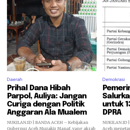
Daerah
Demokrasi
Prihal Dana Hibah
Pemeri
Parpol, Auliya: Jangan
Salurka
Curiga dengan Politik
untuk 13
Anggaran Ala Mualem
DPRA
NUKILAN.ID | BANDA ACEH – Kebijakan
NUKILAN.ID |
Gubernur Aceh Muzakir Manaf, yang akrab
Aceh menetap