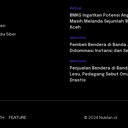
Aktual
i
BMKG Ingatkan Potensi An
Masih Melanda Sejumlah W
asi
Aceh
ia Siber
ekonomi
Pembeli Bendera di Banda
Didominasi Instansi dan S
ekonomi
Penjualan Bendera di Ban
Lesu, Pedagang Sebut Omz
Drastis
TH
FEATURE
© 2024 Nukilan.id