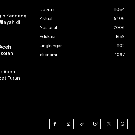
Daerah
11064
gin Kencang
Aktual
5406
ilayah di
Nasional
2006
Edukasi
1659
Lingkungan
1102
 Aceh
ekolah
ekonomi
1097
da Aceh
et Turun