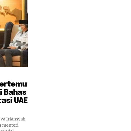
Bertemu
i Bahas
tasi UAE
va Iriansyah
 menteri