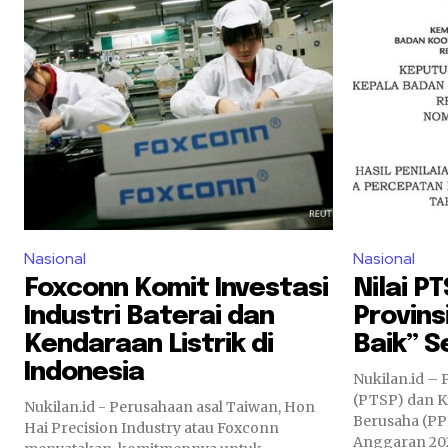
Nasional
Nasional
Foxconn Komit Investasi
Nilai P
Industri Baterai dan
Provins
Kendaraan Listrik di
Baik” S
Indonesia
Nukilan.id –
(PTSP) dan K
Nukilan.id - Perusahaan asal Taiwan, Hon
Berusaha (PP
Hai Precision Industry atau Foxconn
Anggaran 202