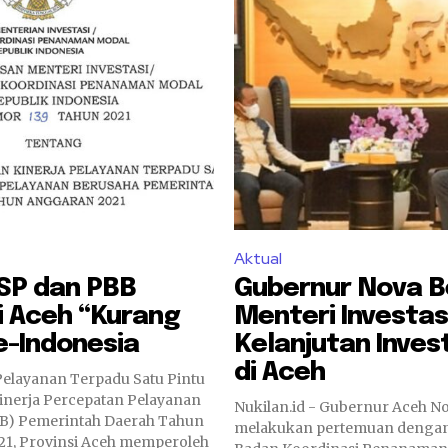
Aktual
TSP dan PBB
Gubernur Nova 
i Aceh “Kurang
Menteri Investas
e-Indonesia
Kelanjutan Inves
di Aceh
 Pelayanan Terpadu Satu Pintu
inerja Percepatan Pelayanan
Nukilan.id - Gubernur Aceh No
B) Pemerintah Daerah Tahun
melakukan pertemuan dengan
1, Provinsi Aceh memperoleh