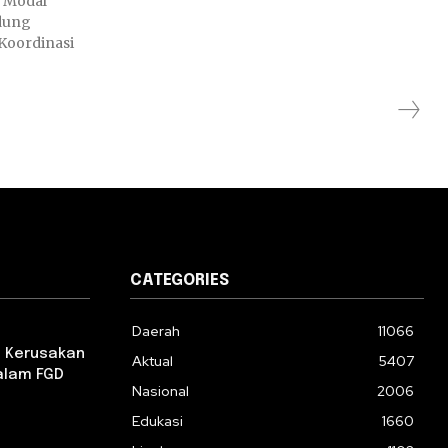
 Modal
edung
 Koordinasi
CATEGORIES
Daerah
11066
i Kerusakan
Aktual
5407
dalam FGD
Nasional
2006
Edukasi
1660