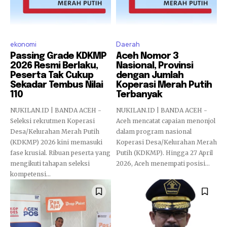
ekonomi
Daerah
Passing Grade KDKMP
Aceh Nomor 3
2026 Resmi Berlaku,
Nasional, Provinsi
Peserta Tak Cukup
dengan Jumlah
Sekadar Tembus Nilai
Koperasi Merah Putih
110
Terbanyak
NUKILAN.ID | BANDA ACEH -
NUKILAN.ID | BANDA ACEH -
Seleksi rekrutmen Koperasi
Aceh mencatat capaian menonjol
Desa/Kelurahan Merah Putih
dalam program nasional
(KDKMP) 2026 kini memasuki
Koperasi Desa/Kelurahan Merah
fase krusial. Ribuan peserta yang
Putih (KDKMP). Hingga 27 April
mengikuti tahapan seleksi
2026, Aceh menempati posisi...
kompetensi...