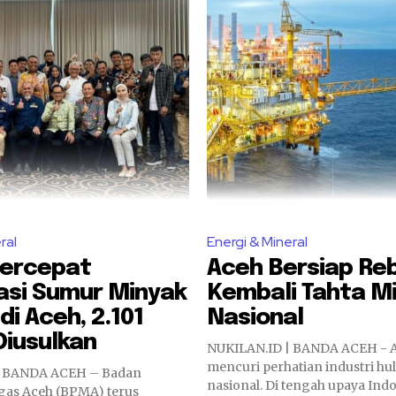
ral
Energi & Mineral
ercepat
Aceh Bersiap Re
asi Sumur Minyak
Kembali Tahta M
di Aceh, 2.101
Nasional
Diusulkan
NUKILAN.ID | BANDA ACEH - A
mencuri perhatian industri hu
| BANDA ACEH – Badan
nasional. Di tengah upaya Ind
gas Aceh (BPMA) terus