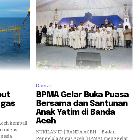
Daerah
but
BPMA Gelar Buka Puasa
igas
Bersama dan Santunan
Anak Yatim di Banda
Aceh
ceh kembali
lu migas
NUKILAN.ID | BANDA ACEH – Badan
onesia
Pengelola Migas Aceh (BPMA) menggelar