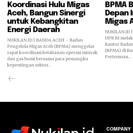
Koordinasi Hulu Migas
BPMA B
Aceh, Bangun Sinergi
Depan I
untuk Kebangkitan
Migas 
Energi Daerah
NUKILAN.ID |
DPR RI melak
NUKILAN.ID | BANDA ACEH – Badan
Kantor Badan
Pengelola Migas Aceh (BPMA) menggelar
(BPMA) di Ban
rapat koordinasi ketahanan operasi minyak
Pertemuan...
dan gas bumi bersama para pemangku
kepentingan sektor...
COMPANY