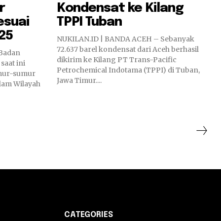
r
Kondensat ke Kilang
esuai
TPPI Tuban
25
NUKILAN.ID | BANDA ACEH – Sebanyak
72.637 barel kondensat dari Aceh berhasil
Badan
dikirim ke Kilang PT Trans-Pacific
aat ini
Petrochemical Indotama (TPPI) di Tuban,
umur-sumur
Jawa Timur....
lam Wilayah
CATEGORIES