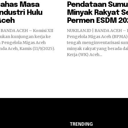
ahas Masa
Pendataan Sumu
ndustri Hulu
Minyak Rakyat S
Aceh
Permen ESDM 20
 BANDA ACEH – Komisi XII
NUKILAN.ID | BANDA ACEH – 
ukan kunjungan kerja ke
Pengelola Migas Aceh (BPMA) s
 Pengelola Migas Aceh
tengah menginventarisasi s
da Aceh, Kamis (11/9/2025).
minyak rakyat yang berada da
Kerja (WK) Aceh...
TRENDING