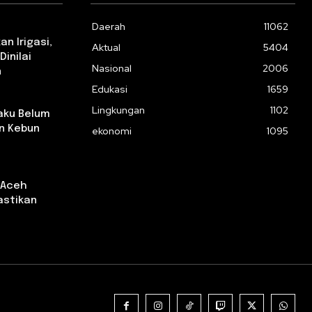
Daerah
11062
n Irigasi,
Aktual
5404
Dinilai
Nasional
2006
n
Edukasi
1659
Lingkungan
1102
aku Belum
n Kebun
ekonomi
1095
 Aceh
astikan