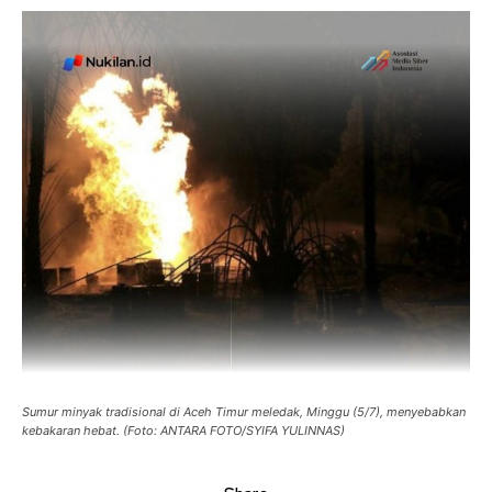
Sumur minyak tradisional di Aceh Timur meledak, Minggu (5/7), menyebabkan
kebakaran hebat. (Foto: ANTARA FOTO/SYIFA YULINNAS)