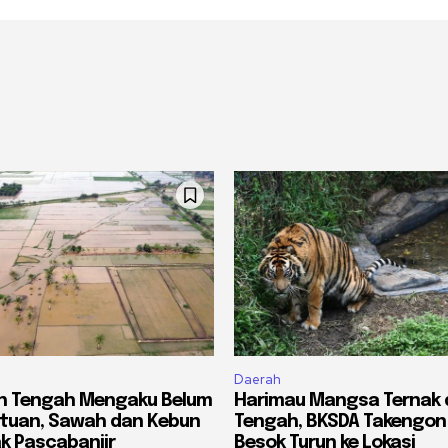
Daerah
eh Tengah Mengaku Belum
Harimau Mangsa Ternak 
ntuan, Sawah dan Kebun
Tengah, BKSDA Takengon
k Pascabanjir
Besok Turun ke Lokasi