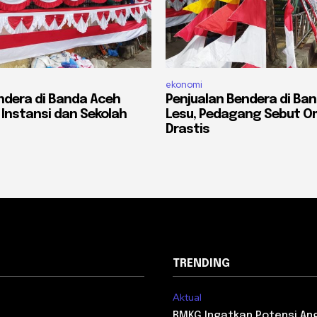
ekonomi
ndera di Banda Aceh
Penjualan Bendera di Ba
 Instansi dan Sekolah
Lesu, Pedagang Sebut O
Drastis
TRENDING
Aktual
i
BMKG Ingatkan Potensi An