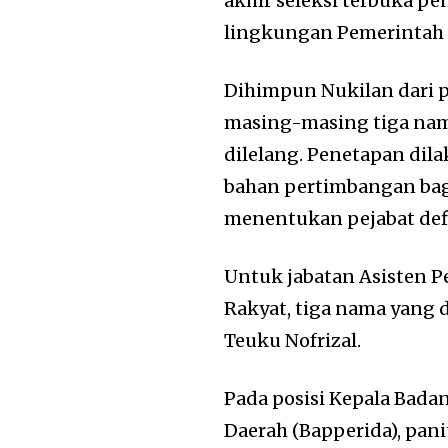
akhir seleksi terbuka pe
lingkungan Pemerintah 
Dihimpun Nukilan dari 
masing-masing tiga nama
dilelang. Penetapan dil
bahan pertimbangan bag
menentukan pejabat defi
Untuk jabatan Asisten 
Rakyat, tiga nama yang d
Teuku Nofrizal.
Pada posisi Kepala Bada
Daerah (Bapperida), pan