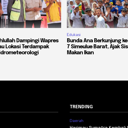
Edukasi
lullah Dampingi Wapres
Bunda Ana Berkunjung ke
jau Lokasi Terdampak
7 Simeulue Barat, Ajak S
idrometeorologi
Makan Ikan
TRENDING
Daerah
i
Harimau Sumatra Kembali