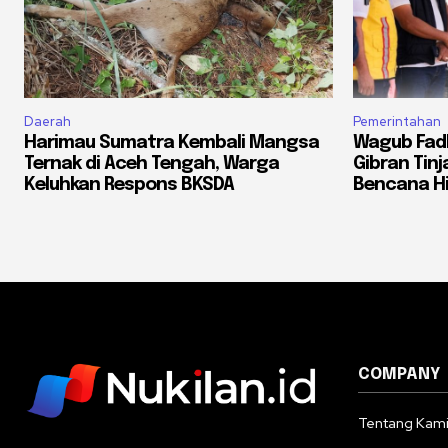
Daerah
Pemerintahan
Harimau Sumatra Kembali Mangsa
Wagub Fadh
Ternak di Aceh Tengah, Warga
Gibran Tin
Keluhkan Respons BKSDA
Bencana H
COMPANY
Tentang Kam