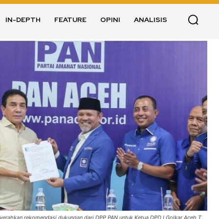
IN-DEPTH
FEATURE
OPINI
ANALISIS
erahkan rekomendasi dukungan dari DPP PAN untuk Ketua DPD I Golkar Aceh T