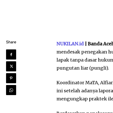
Share
NUKILAN.id
| Banda Ace
mendesak penegakan huk
lapak tanpa dasar hukum
pungutan liar (pungli).
Koordinator MaTA, Alfia
ini setelah adanya lapor
mengungkap praktek ileg