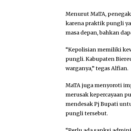
Menurut MaTA, penegaka
karena praktik pungli y
masa depan, bahkan dapa
“Kepolisian memiliki k
pungli. Kabupaten Biere
warganya,” tegas Alfian.
MaTA juga menyoroti impli
merusak kepercayaan pub
mendesak Pj Bupati unt
pungli tersebut.
“Perlu ada sanksi admini