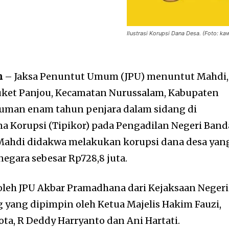
Ilustrasi Korupsi Dana Desa. (Foto: k
h
– Jaksa Penuntut Umum (JPU) menuntut Mahdi,
Buket Panjou, Kecamatan Nurussalam, Kabupaten
uman enam tahun penjara dalam sidang di
a Korupsi (Tipikor) pada Pengadilan Negeri Band
. Mahdi didakwa melakukan korupsi dana desa yan
gara sebesar Rp728,8 juta.
oleh JPU Akbar Pramadhana dari Kejaksaan Negeri
 yang dipimpin oleh Ketua Majelis Hakim Fauzi,
a, R Deddy Harryanto dan Ani Hartati.