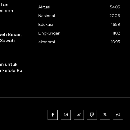
ntan
Aktual
5405
mi dan
Nasional
2006
Edukasi
1659
Lingkungan
1102
ceh Besar,
k Sawah
ekonomi
1095
an untuk
 kelola Rp