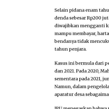
Selain pidana enam tah
denda sebesar Rp200 jut
diwajibkan mengganti ker
mampu membayar, harta b
bendanya tidak mencuku
tahun penjara.
Kasus ini bermula dari 
dan 2021. Pada 2020, Ma
sementara pada 2021, ju
Namun, dalam pengelolaa
aparatur desa sebagaima
JPU menegaskan bahwa p