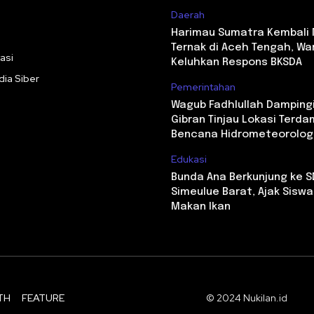
Daerah
i
Harimau Sumatra Kembali
Ternak di Aceh Tengah, Wa
asi
Keluhkan Respons BKSDA
ia Siber
Pemerintahan
Wagub Fadhlullah Damping
Gibran Tinjau Lokasi Terd
Bencana Hidrometeorolog
Edukasi
Bunda Ana Berkunjung ke S
Simeulue Barat, Ajak Sisw
Makan Ikan
TH
FEATURE
© 2024 Nukilan.id