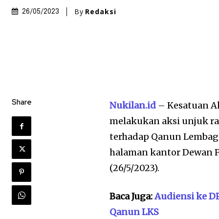
By
Redaksi
26/05/2023
Share
Nukilan.id
– Kesatuan A
melakukan aksi unjuk r
terhadap Qanun Lembaga
halaman kantor Dewan P
(26/5/2023).
Baca Juga:
Audiensi ke D
Qanun LKS