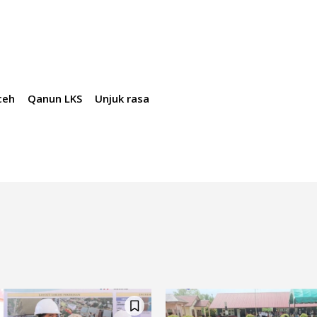
ceh
Qanun LKS
Unjuk rasa