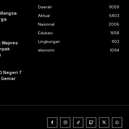
Daerah
11059
 Mangsa
Aktual
5403
rga
Nasional
2006
Edukasi
1658
Lingkungan
1102
i Wapres
ampak
ekonomi
1094
i
D Negeri 7
a Gemar