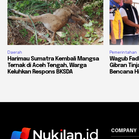
Daerah
Pemerintahan
Harimau Sumatra Kembali Mangsa
Wagub Fadh
Ternak di Aceh Tengah, Warga
Gibran Tin
Keluhkan Respons BKSDA
Bencana H
COMPANY