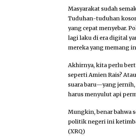
Masyarakat sudah semak
Tuduhan-tuduhan kosong
yang cepat menyebar. Pol
lagi laku di era digital
mereka yang memang ingi
Akhirnya, kita perlu be
seperti Amien Rais? Ata
suara baru—yang jernih
harus menyulut api pe
Mungkin, benar bahwa se
politik negeri ini ketimb
(XRQ)