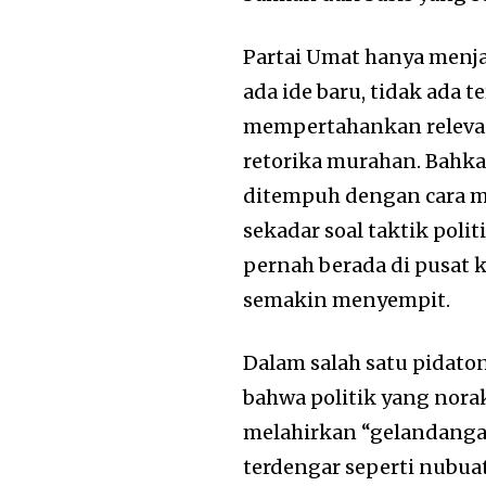
Partai Umat hanya menja
ada ide baru, tidak ada 
mempertahankan relevan
retorika murahan. Bahk
ditempuh dengan cara me
sekadar soal taktik poli
pernah berada di pusat 
semakin menyempit.
Dalam salah satu pidat
bahwa politik yang nora
melahirkan “gelandangan
terdengar seperti nubua