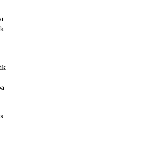
si
ak
ik
pa
as