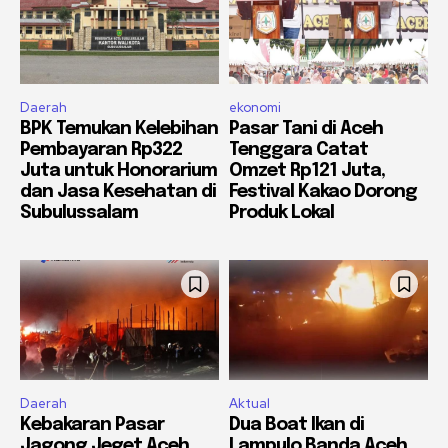
Daerah
ekonomi
BPK Temukan Kelebihan
Pasar Tani di Aceh
Pembayaran Rp322
Tenggara Catat
Juta untuk Honorarium
Omzet Rp121 Juta,
dan Jasa Kesehatan di
Festival Kakao Dorong
Subulussalam
Produk Lokal
Daerah
Aktual
Kebakaran Pasar
Dua Boat Ikan di
Jagong Jeget Aceh
Lampulo Banda Aceh