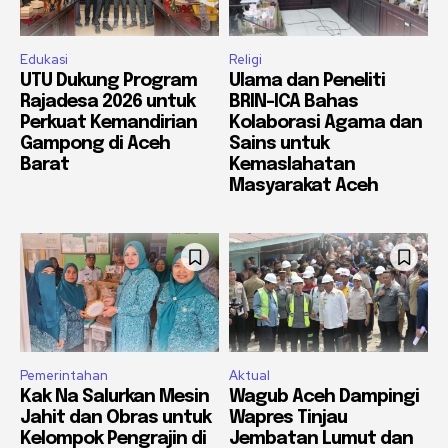
Edukasi
Religi
UTU Dukung Program
Ulama dan Peneliti
Rajadesa 2026 untuk
BRIN-ICA Bahas
Perkuat Kemandirian
Kolaborasi Agama dan
Gampong di Aceh
Sains untuk
Barat
Kemaslahatan
Masyarakat Aceh
Pemerintahan
Aktual
Kak Na Salurkan Mesin
Wagub Aceh Dampingi
Jahit dan Obras untuk
Wapres Tinjau
Kelompok Pengrajin di
Jembatan Lumut dan