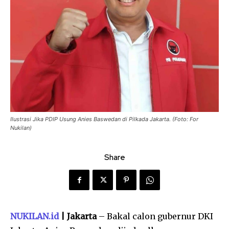
Ilustrasi Jika PDIP Usung Anies Baswedan di Pilkada Jakarta. (Foto: For
Nukilan)
Share
NUKILAN.id
| Jakarta
– Bakal calon gubernur DKI