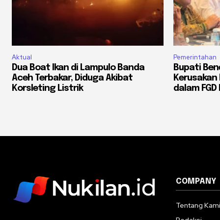
Aktual
Pemerintahan
Dua Boat Ikan di Lampulo Banda
Bupati Ben
Aceh Terbakar, Diduga Akibat
Kerusakan I
Korsleting Listrik
dalam FGD
COMPANY
Tentang Kam