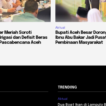
Aktual
er Meriah Soroti
Bupati Aceh Besar Doron
rigasi dan Defisit Beras
Ibnu Abu Bakar Jadi Pusa
 Pascabencana Aceh
Pembinaan Masyarakat
TRENDING
Aktual
i
Dua Boat Ikan di Lampulo