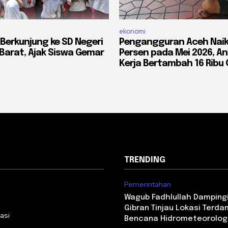
ekonomi
Berkunjung ke SD Negeri
Pengangguran Aceh Naik 
 Barat, Ajak Siswa Gemar
Persen pada Mei 2026, A
Kerja Bertambah 16 Ribu
TRENDING
Pemerintahan
i
Wagub Fadhlullah Damping
Gibran Tinjau Lokasi Terd
asi
Bencana Hidrometeorolog