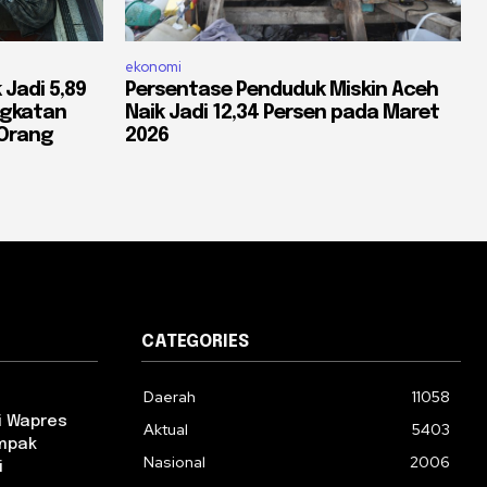
ekonomi
Jadi 5,89
Persentase Penduduk Miskin Aceh
ngkatan
Naik Jadi 12,34 Persen pada Maret
 Orang
2026
CATEGORIES
Daerah
11058
i Wapres
Aktual
5403
ampak
Nasional
2006
i