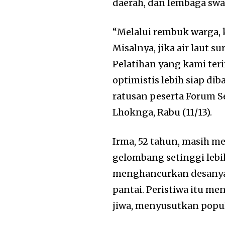
daerah, dan lembaga swa
“Melalui rembuk warga, k
Misalnya, jika air laut s
Pelatihan yang kami te
optimistis lebih siap di
ratusan peserta Forum 
Lhoknga, Rabu (11/13).
Irma, 52 tahun, masih 
gelombang setinggi lebih
menghancurkan desanya y
pantai. Peristiwa itu m
jiwa, menyusutkan popula