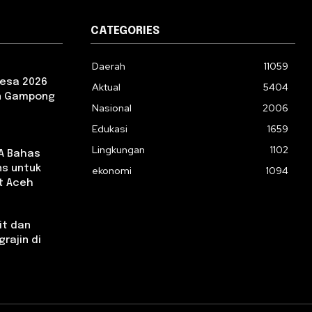
CATEGORIES
Daerah
11059
esa 2026
Aktual
5404
an Gampong
Nasional
2006
Edukasi
1659
Lingkungan
1102
CA Bahas
ns untuk
ekonomi
1094
t Aceh
it dan
rajin di