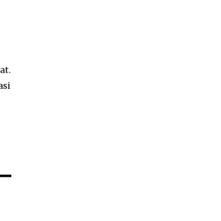
at.
asi