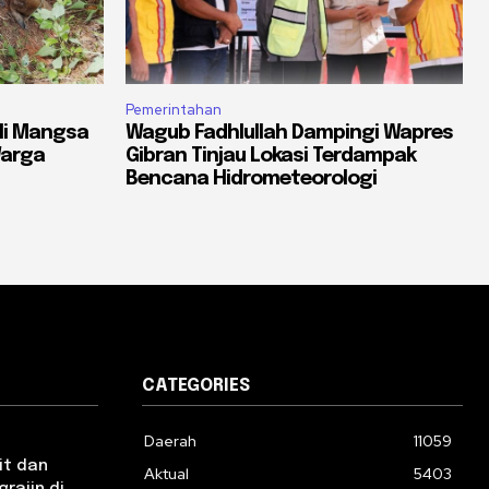
Pemerintahan
li Mangsa
Wagub Fadhlullah Dampingi Wapres
Warga
Gibran Tinjau Lokasi Terdampak
Bencana Hidrometeorologi
CATEGORIES
Daerah
11059
it dan
Aktual
5403