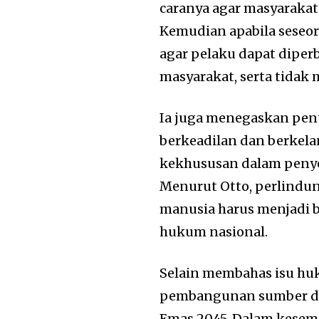
caranya agar masyarakat
Kemudian apabila seseo
agar pelaku dapat dipe
masyarakat, serta tidak 
Ia juga menegaskan pen
berkeadilan dan berkela
kekhususan dalam peny
Menurut Otto, perlindu
manusia harus menjadi 
hukum nasional.
Selain membahas isu hu
pembangunan sumber day
Emas 2045. Dalam kesem