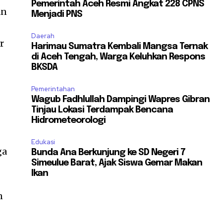
Pemerintah Aceh Resmi Angkat 228 CPNS
an
Menjadi PNS
Daerah
r
Harimau Sumatra Kembali Mangsa Ternak
di Aceh Tengah, Warga Keluhkan Respons
BKSDA
Pemerintahan
Wagub Fadhlullah Dampingi Wapres Gibran
Tinjau Lokasi Terdampak Bencana
Hidrometeorologi
Edukasi
ga
Bunda Ana Berkunjung ke SD Negeri 7
Simeulue Barat, Ajak Siswa Gemar Makan
Ikan
n