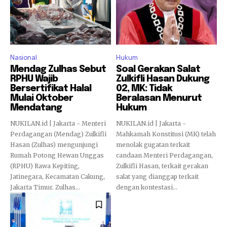
Nasional
Hukum
Mendag Zulhas Sebut
Soal Gerakan Salat
RPHU Wajib
Zulkifli Hasan Dukung
Bersertifikat Halal
02, MK: Tidak
Mulai Oktober
Beralasan Menurut
Mendatang
Hukum
NUKILAN.id | Jakarta - Menteri
NUKILAN.id | Jakarta -
Perdagangan (Mendag) Zulkifli
Mahkamah Konstitusi (MK) telah
Hasan (Zulhas) mengunjungi
menolak gugatan terkait
Rumah Potong Hewan Unggas
candaan Menteri Perdagangan,
(RPHU) Rawa Kepiting,
Zulkifli Hasan, terkait gerakan
Jatinegara, Kecamatan Cakung,
salat yang dianggap terkait
Jakarta Timur. Zulhas...
dengan kontestasi...