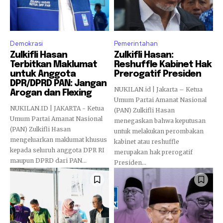
Demokrasi
Pemerintahan
Zulkifli Hasan
Zulkifli Hasan:
Terbitkan Maklumat
Reshuffle Kabinet Hak
untuk Anggota
Prerogatif Presiden
DPR/DPRD PAN: Jangan
NUKILAN.id | Jakarta – Ketua
Arogan dan Flexing
Umum Partai Amanat Nasional
NUKILAN.ID | JAKARTA - Ketua
(PAN) Zulkifli Hasan
Umum Partai Amanat Nasional
menegaskan bahwa keputusan
(PAN) Zulkifli Hasan
untuk melakukan perombakan
mengeluarkan maklumat khusus
kabinet atau reshuffle
kepada seluruh anggota DPR RI
merupakan hak prerogatif
maupun DPRD dari PAN...
Presiden...