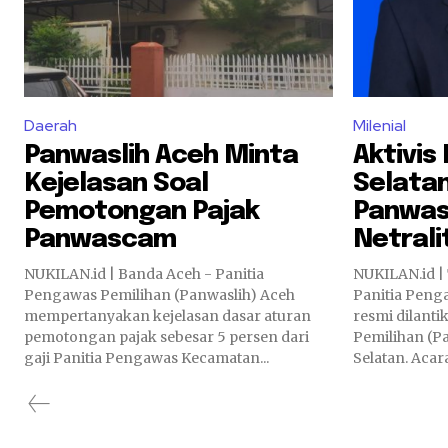
Daerah
Milenial
Panwaslih Aceh Minta
Aktivis
Kejelasan Soal
Selatan
Pemotongan Pajak
Panwas
Panwascam
Netrali
NUKILAN.id | Banda Aceh - Panitia
NUKILAN.id |
Pengawas Pemilihan (Panwaslih) Aceh
Panitia Pen
mempertanyakan kejelasan dasar aturan
resmi dilanti
pemotongan pajak sebesar 5 persen dari
Pemilihan (P
gaji Panitia Pengawas Kecamatan...
Selatan. Acar