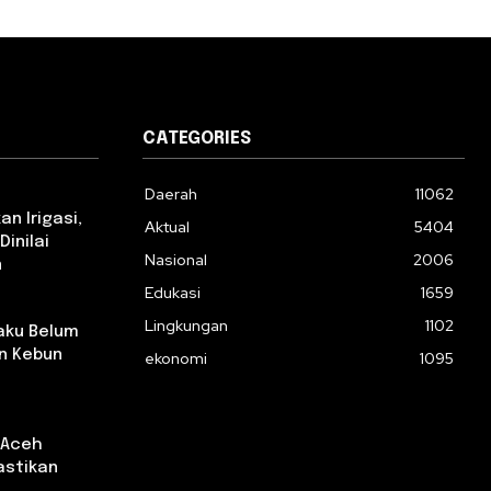
CATEGORIES
Daerah
11062
n Irigasi,
Aktual
5404
Dinilai
Nasional
2006
n
Edukasi
1659
Lingkungan
1102
aku Belum
n Kebun
ekonomi
1095
 Aceh
astikan