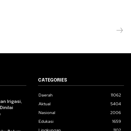
CATEGORIES
Daerah
11062
n Irigasi,
Aktual
5404
Dinilai
Nasional
2006
n
Edukasi
1659
Lingkungan
1102