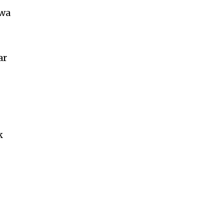
awa
ar
k