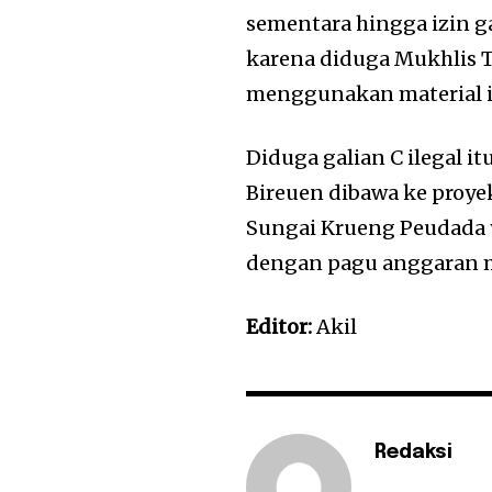
sementara hingga izin g
karena diduga Mukhlis T
menggunakan material i
Diduga galian C ilegal 
Bireuen dibawa ke pro
Sungai Krueng Peudada y
dengan pagu anggaran me
Editor:
Akil
Redaksi