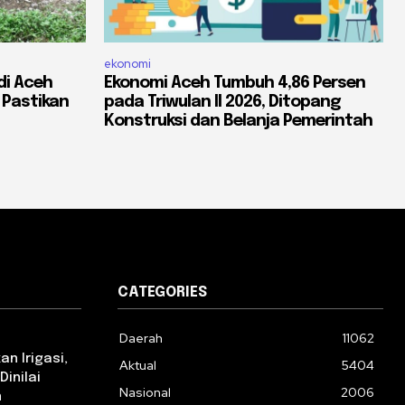
ekonomi
di Aceh
Ekonomi Aceh Tumbuh 4,86 Persen
 Pastikan
pada Triwulan II 2026, Ditopang
Konstruksi dan Belanja Pemerintah
CATEGORIES
Daerah
11062
n Irigasi,
Aktual
5404
Dinilai
Nasional
2006
n