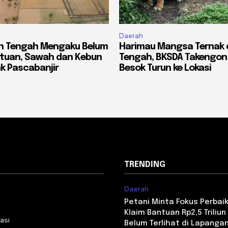
Daerah
eh Tengah Mengaku Belum
Harimau Mangsa Ternak 
ntuan, Sawah dan Kebun
Tengah, BKSDA Takengon
k Pascabanjir
Besok Turun ke Lokasi
TRENDING
Daerah
i
Petani Minta Fokus Perbaika
Klaim Bantuan Rp2,5 Triliun 
asi
Belum Terlihat di Lapanga