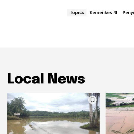
Kemenkes RI
Peny
Topics
Local News