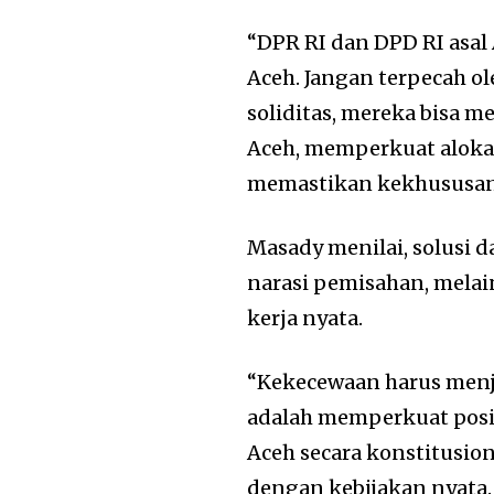
“DPR RI dan DPD RI asa
Aceh. Jangan terpecah o
soliditas, mereka bisa 
Aceh, memperkuat aloka
memastikan kekhususan 
Masady menilai, solusi 
narasi pemisahan, melai
kerja nyata.
“Kekecewaan harus menja
adalah memperkuat posis
Aceh secara konstitusio
dengan kebijakan nyata. 