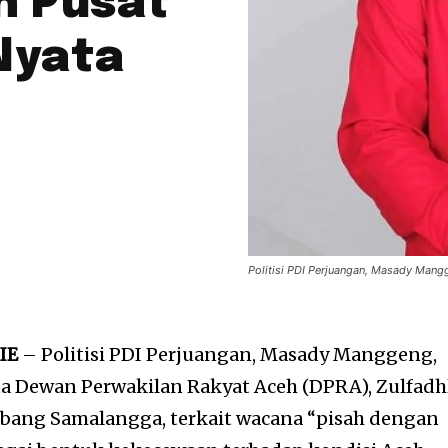
h Pusat
Nyata
Politisi PDI Perjuangan, Masady Mangg
IE
– Politisi PDI Perjuangan, Masady Manggeng,
a Dewan Perwakilan Rakyat Aceh (DPRA), Zulfadh
Abang Samalangga, terkait wacana “pisah dengan