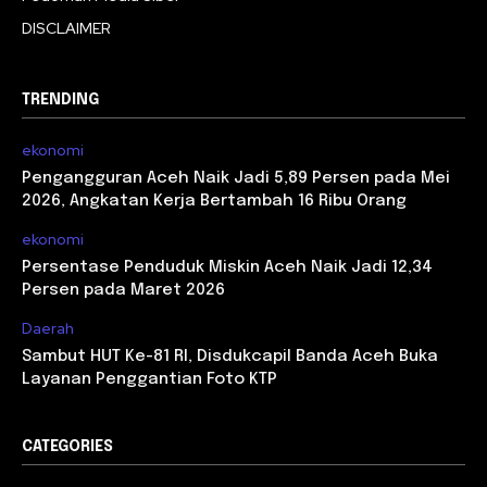
DISCLAIMER
TRENDING
ekonomi
Pengangguran Aceh Naik Jadi 5,89 Persen pada Mei
2026, Angkatan Kerja Bertambah 16 Ribu Orang
ekonomi
Persentase Penduduk Miskin Aceh Naik Jadi 12,34
Persen pada Maret 2026
Daerah
Sambut HUT Ke-81 RI, Disdukcapil Banda Aceh Buka
Layanan Penggantian Foto KTP
CATEGORIES