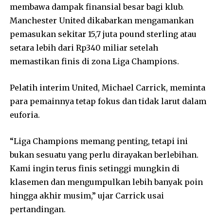
membawa dampak finansial besar bagi klub.
Manchester United dikabarkan mengamankan
pemasukan sekitar 15,7 juta pound sterling atau
setara lebih dari Rp340 miliar setelah
memastikan finis di zona Liga Champions.
Pelatih interim United,
Michael Carrick
, meminta
para pemainnya tetap fokus dan tidak larut dalam
euforia.
“Liga Champions memang penting, tetapi ini
bukan sesuatu yang perlu dirayakan berlebihan.
Kami ingin terus finis setinggi mungkin di
klasemen dan mengumpulkan lebih banyak poin
hingga akhir musim,” ujar Carrick usai
pertandingan.