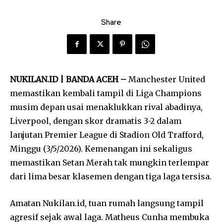
Share
NUKILAN.ID | BANDA ACEH –
Manchester United
memastikan kembali tampil di Liga Champions
musim depan usai menaklukkan rival abadinya,
Liverpool
, dengan skor dramatis 3-2 dalam
lanjutan Premier League di Stadion
Old Trafford
,
Minggu (3/5/2026). Kemenangan ini sekaligus
memastikan Setan Merah tak mungkin terlempar
dari lima besar klasemen dengan tiga laga tersisa.
Amatan Nukilan.id, tuan rumah langsung tampil
agresif sejak awal laga.
Matheus Cunha
membuka