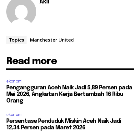
Akil
Manchester United
Topics
Read more
ekonomi
Pengangguran Aceh Naik Jadi 5,89 Persen pada
Mei 2026, Angkatan Kerja Bertambah 16 Ribu
Orang
ekonomi
Persentase Penduduk Miskin Aceh Naik Jadi
12,34 Persen pada Maret 2026