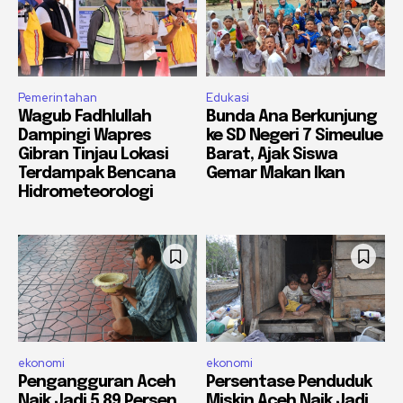
Pemerintahan
Edukasi
Wagub Fadhlullah
Bunda Ana Berkunjung
Dampingi Wapres
ke SD Negeri 7 Simeulue
Gibran Tinjau Lokasi
Barat, Ajak Siswa
Terdampak Bencana
Gemar Makan Ikan
Hidrometeorologi
ekonomi
ekonomi
Pengangguran Aceh
Persentase Penduduk
Naik Jadi 5,89 Persen
Miskin Aceh Naik Jadi