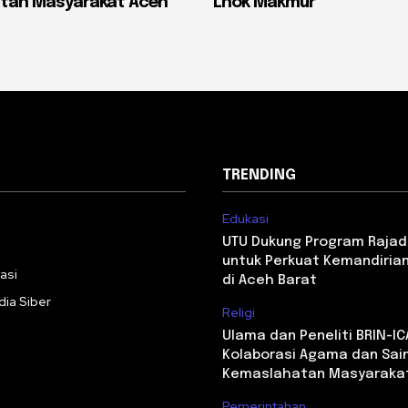
tan Masyarakat Aceh
Lhok Makmur
TRENDING
Edukasi
i
UTU Dukung Program Rajad
untuk Perkuat Kemandiri
asi
di Aceh Barat
ia Siber
Religi
Ulama dan Peneliti BRIN-I
Kolaborasi Agama dan Sai
Kemaslahatan Masyaraka
Pemerintahan