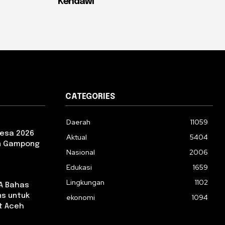
Kendawi
CATEGORIES
Daerah
11059
esa 2026
Aktual
5404
an Gampong
Nasional
2006
Edukasi
1659
Lingkungan
1102
CA Bahas
ns untuk
ekonomi
1094
t Aceh