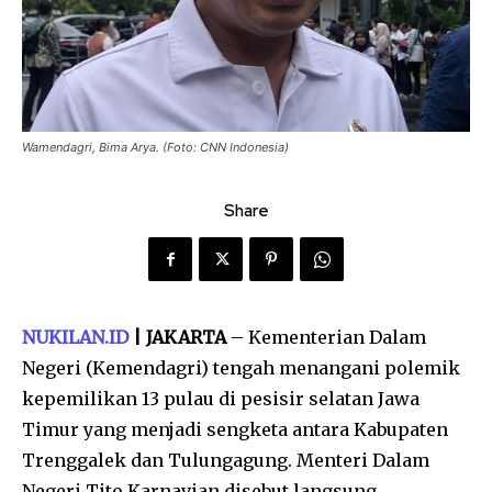
Wamendagri, Bima Arya. (Foto: CNN Indonesia)
Share
NUKILAN.ID
| JAKARTA
– Kementerian Dalam
Negeri (Kemendagri) tengah menangani polemik
kepemilikan 13 pulau di pesisir selatan Jawa
Timur yang menjadi sengketa antara Kabupaten
Trenggalek dan Tulungagung. Menteri Dalam
Negeri Tito Karnavian disebut langsung