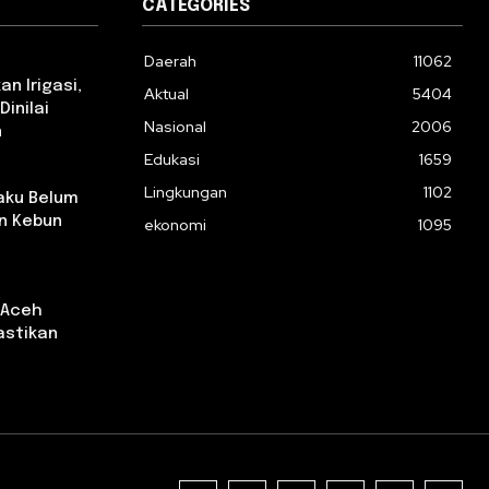
CATEGORIES
Daerah
11062
n Irigasi,
Aktual
5404
Dinilai
Nasional
2006
n
Edukasi
1659
Lingkungan
1102
aku Belum
n Kebun
ekonomi
1095
 Aceh
astikan