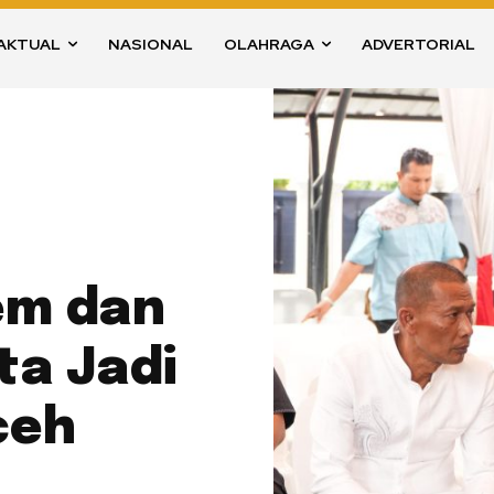
AKTUAL
NASIONAL
OLAHRAGA
ADVERTORIAL
em dan
ta Jadi
ceh