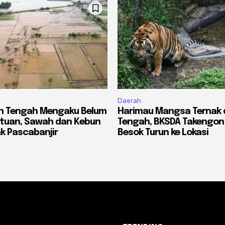
Daerah
eh Tengah Mengaku Belum
Harimau Mangsa Ternak 
ntuan, Sawah dan Kebun
Tengah, BKSDA Takengon
k Pascabanjir
Besok Turun ke Lokasi