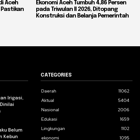
di Aceh
Ekonomi Aceh Tumbuh 4,86 Persen
 Pastikan
pada Triwulan II 2026, Ditopang
Konstruksi dan Belanja Pemerintah
CATEGORIES
Daerah
11062
n Irigasi,
Aktual
5404
Dinilai
Nasional
2006
n
Edukasi
1659
Lingkungan
1102
aku Belum
n Kebun
ekonomi
1095