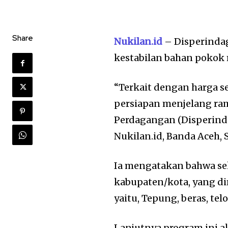
Share
Nukilan.id
– Disperinda
kestabilan bahan pokok
“Terkait dengan harga s
persiapan menjelang ram
Perdagangan (Disperinda
Nukilan.id, Banda Aceh, 
Ia mengatakan bahwa sek
kabupaten/kota, yang d
yaitu, Tepung, beras, tel
Lanjutnya program ini a