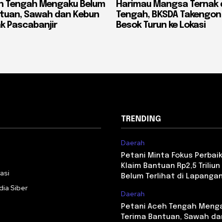
eh Tengah Mengaku Belum
Harimau Mangsa Ternak 
ntuan, Sawah dan Kebun
Tengah, BKSDA Takengon
k Pascabanjir
Besok Turun ke Lokasi
TRENDING
Daerah
i
Petani Minta Fokus Perbaika
Klaim Bantuan Rp2,5 Triliun 
asi
Belum Terlihat di Lapanga
ia Siber
Daerah
Petani Aceh Tengah Meng
Terima Bantuan, Sawah da