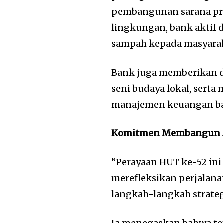
pembangunan sarana pra
lingkungan, bank aktif
sampah kepada masyarak
Bank juga memberikan d
seni budaya lokal, sert
manajemen keuangan b
Komitmen Membangun A
“Perayaan HUT ke-52 in
merefleksikan perjalana
langkah-langkah strateg
Ia menegaskan bahwa 